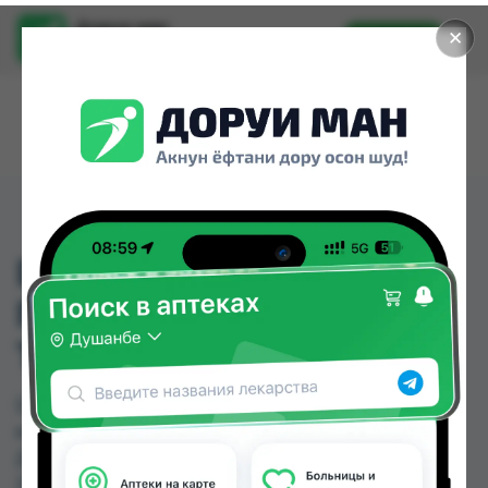
Доруи ман
✕
Установить
Найти лекарства стало еще легче.
DIGGER-GEL 750 МЛ
ГЕЛЬ ДЛЯ ЧИСТКИ
ТРУБ
DIGGER-GEL 750 МЛ ГЕЛЬ ДЛЯ ЧИСТКИ ТРУБ
можно купить или заказать в аптеках, Арча,
Дору Фарм №20, Дору Фарм №6 по цене от
26.00 TJS до 30.00 TJS в Душанбе и других