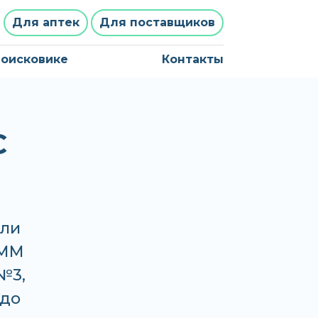
Для аптек
Для поставщиков
поисковике
Контакты
С
или
ДММ
№3,
 до