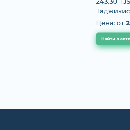
243.30 TJ
Таджикис
Цена: от
2
Найти в апт