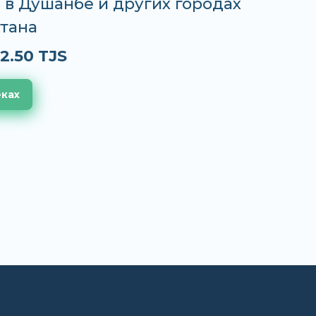
S в Душанбе и других городах
тана
2.50 TJS
еках