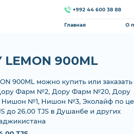
+992 44 600 38 88
Главная
О 
Y LEMON 900ML
ON 900ML можно купить или заказать
 Дору Фарм №2, Дору Фарм №20, Дору
 Нишон №1, Нишон №3, Эколайф по ц
TJS до 26.00 TJS в Душанбе и других
Таджикистана
4.00 TJS