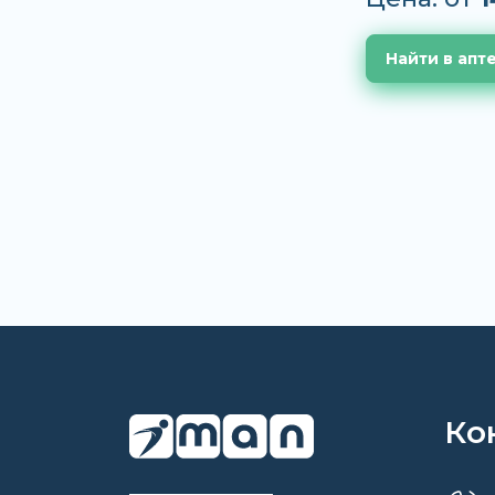
Найти в апт
Ко