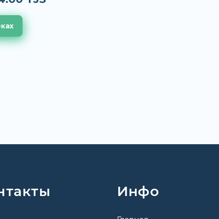
еках
нтакты
Инфо