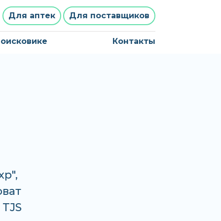
Для аптек
Для поставщиков
поисковике
Контакты
р",
оват
 TJS