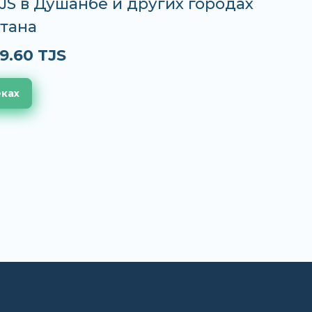
TJS в Душанбе и других городах
тана
9.60 TJS
еках