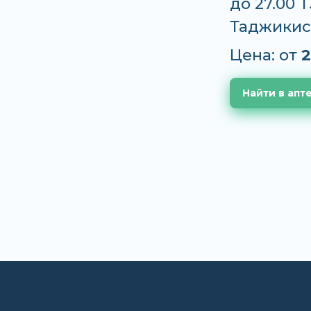
до 27.00 
Таджикис
Цена: от
2
Найти в апт