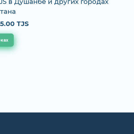
TJS в Душанбе и других городах
тана
5.00 TJS
еках