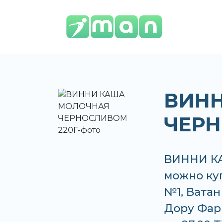
ВИН
ЧЕРН
ВИННИ К
можно куп
№1, Вата
Дору Фарм