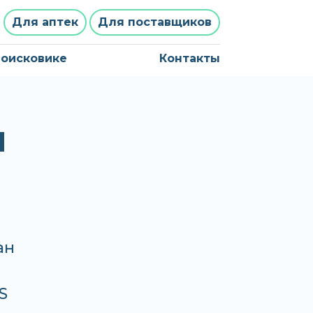
Для аптек
Для поставщиков
поисковике
Контакты
Я
ан
S