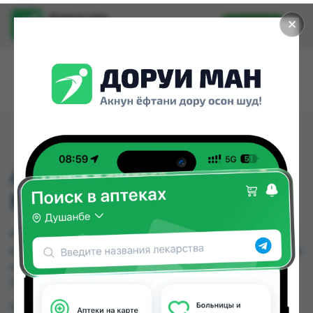
Доруи ман
✕
Установить
Найти лекарства стало еще легче.
АНТИПОЛИЦАЙ ЛЕД
№4
АНТИПОЛИЦАЙ ЛЕД №4 можно купить или
заказать в аптеках, Дорухонаи "Гулчехр" по цене
от 9.00 TJS в Душанбе и других городах
Таджикистана
Цена: от
9.00 TJS