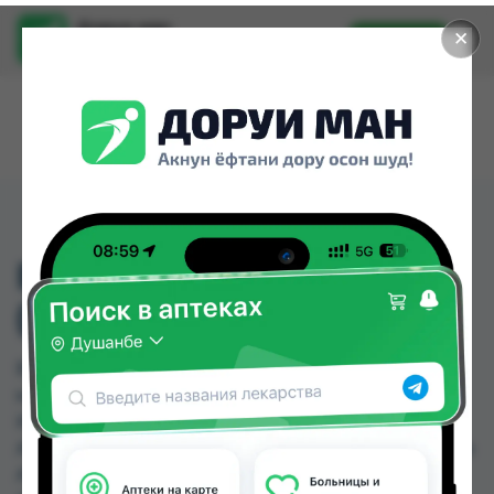
Доруи ман
✕
Установить
Найти лекарства стало еще легче.
ВИТАМИН С ШИП ТБ
(ЛИМОН) 60МГ №20
ВИТАМИН С ШИП ТБ (ЛИМОН) 60МГ №20
можно купить или заказать в аптеках, Саховати
Истаравшан, GS Дорухона, Zoirpharm.tj,
Авиценна, Аптека + 24/7, Аптека Алфавит, Аптека
АХРОМ по цене от 3.40 TJS до 73.00 TJS в