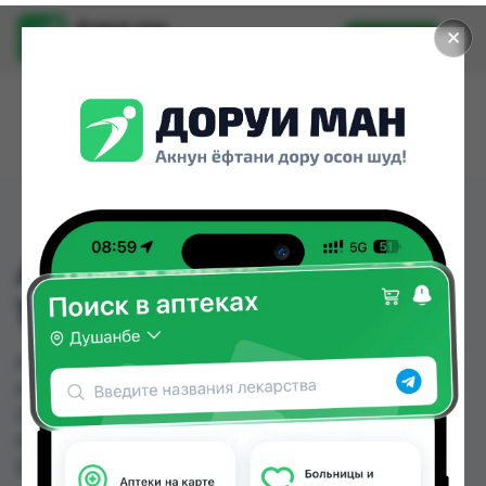
Доруи ман
✕
Установить
Найти лекарства стало еще легче.
АРГИДОН ПЛЮС Р-Р
100МЛ
АРГИДОН ПЛЮС Р-Р 100МЛ можно купить или
заказать в аптеках, Авиценна, Амирӣ, Аптека +
24/7, Аптека Нур (Nur), Арча, Аслфарм №1,
Аслфарм №2 по цене от 71.20 TJS до 93.00 TJS в
Душанбе и других городах Таджикистана