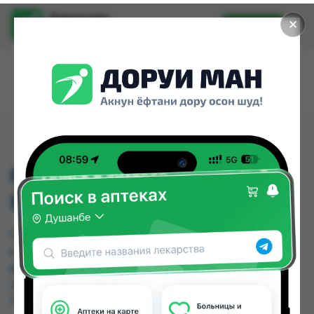
Доруи ман
✕
Установить
Найти лекарства стало еще легче.
GARNIER COLOR КРЕМ
КРАСКА 2,0
GARNIER COLOR КРЕМ КРАСКА 2,0 можно
купить или заказать в аптеках, Ватан №2, Дору
фарм №7, Нишон №1 по цене от 25.00 TJS до
26.00 TJS в Душанбе и других городах
Таджикистана