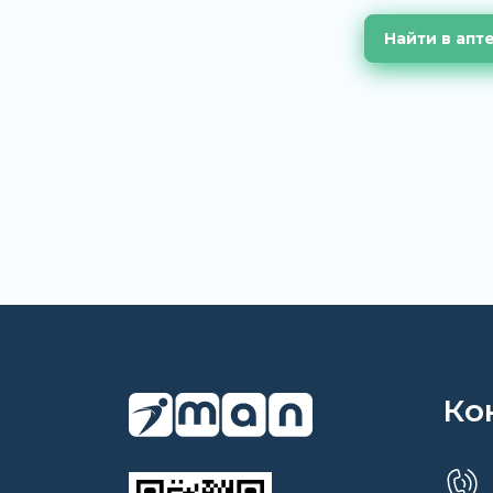
Найти в апт
Ко