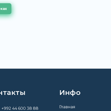
еках
нтакты
Инфо
Главная
+992 44 600 38 88