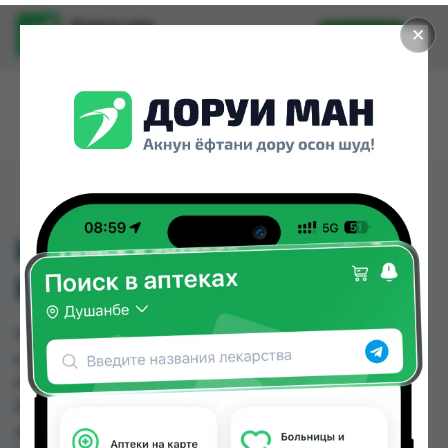
Доруи ман
✕
Установить
Найти лекарства стало еще легче.
КРАСКА ДЛЯ ВОЛОС
КАСТИНГ№553
КРАСКА ДЛЯ ВОЛОС КАСТИНГ№553 можно
купить или заказать в аптеках, Аптека Нур (Nur),
Арча, Аслфарм №3, Аслфарм №6, Ватан №1,
Ватан №2, Дору Фарм №2 по цене от 24.40 TJS
до 40.00 TJS в Душанбе и других городах