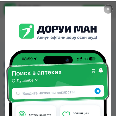
Доруи ман
✕
Установить
Найти лекарства стало еще легче.
КРАСКА ДЛЯ ВОЛОС
ОДОРА №6,0
КРАСКА ДЛЯ ВОЛОС ОДОРА №6,0 можно
купить или заказать в аптеках, Аптека Нур (Nur),
Арча, Аслфарм №3, Аслфарм №6, Ватан №1,
Ватан №2, Дору Фарм №2 по цене от 24.40 TJS
до 40.00 TJS в Душанбе и других городах