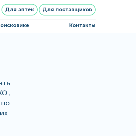
Для аптек
Для поставщиков
поисковике
Контакты
ать
О ,
 по
гих