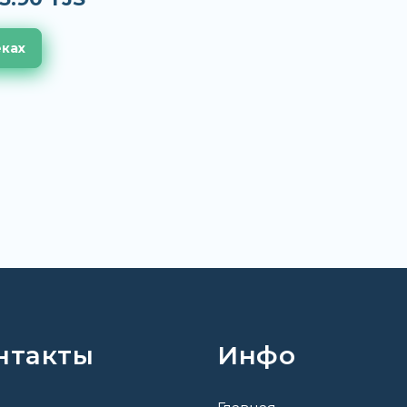
еках
нтакты
Инфо