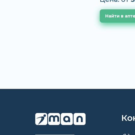
Найти в апт
Ко