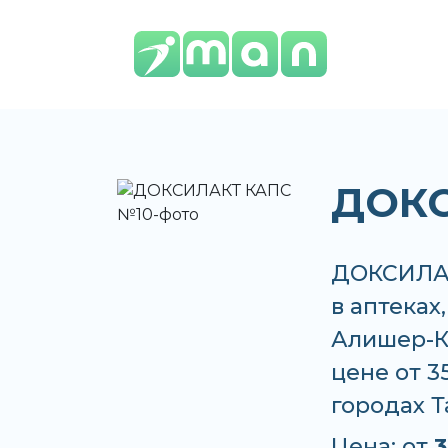
ДОКС
ДОКСИЛАК
в аптеках
Алишер-К,
цене от 3
городах 
Цена: от
3