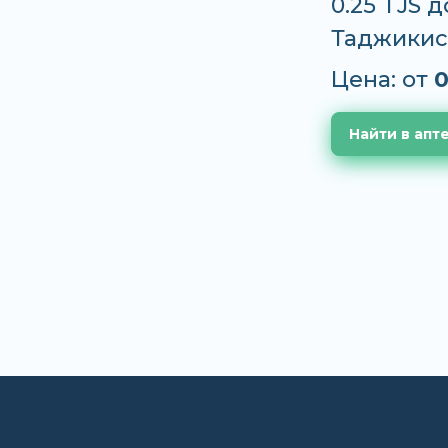
0.25 TJS 
Таджикис
Цена: от
0
Найти в апт