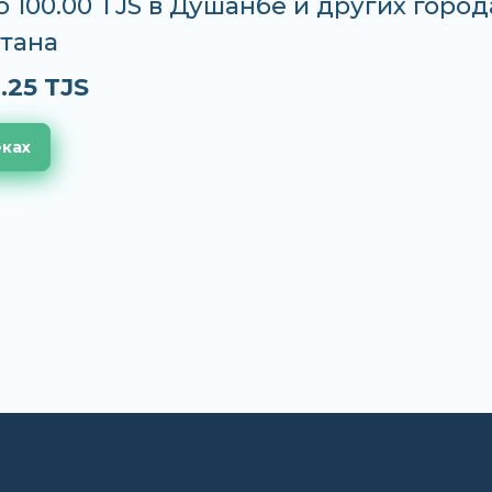
до 100.00 TJS в Душанбе и других город
тана
.25 TJS
еках