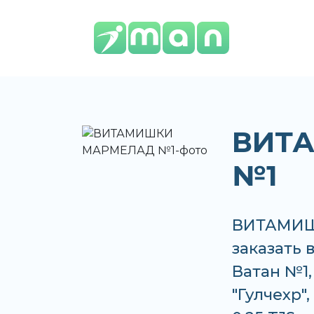
ВИТ
№1
ВИТАМИШ
заказать 
Ватан №1
"Гулчехр"