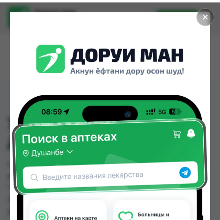
Доруи ман
✕
Установить
Найти лекарства стало еще легче.
УВЛАЖНЯЮЩИЙ
ДНЕВНОЙ КРЕМ Q10
УВЛАЖНЯЮЩИЙ ДНЕВНОЙ КРЕМ Q10 можно
купить или заказать в аптеках, Дорухонаи
"Гулчехр", Нишон №1, Нишон №2, Нишон №3,
Эколайф по цене от 14.00 TJS до 204.00 TJS в
Душанбе и других городах Таджикистана