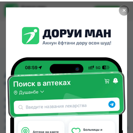
Доруи ман
✕
Установить
Найти лекарства стало еще легче.
АНУЛАКС ОРАЛ КАПЛИ
7,5МГ/МЛ 15МЛ
АНУЛАКС ОРАЛ КАПЛИ 7,5МГ/МЛ 15МЛ можно
купить или заказать в аптеках, АЗИЗ ВАКО ,
Аптека + 24/7, Аптека Алфавит, Аптека оптовый
24, Аптека Рецепт, Аптека Эвалар " 9км ",
Дорухона Аптечка-TJ №3 по цене от 41.44 TJS до