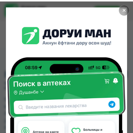
Доруи ман
✕
Установить
Найти лекарства стало еще легче.
КСИМЕЛИН ЭКО СПРЕЙ
35МКГ/ДОЗА ФЛ 10МЛ
КСИМЕЛИН ЭКО СПРЕЙ 35МКГ/ДОЗА ФЛ 10МЛ
можно купить или заказать в аптеках, Дору
Фарм №2, Дорухона махсус (Якачинор),
Дорухона Ромашка, Нишон №1, Нишон №2,
Релакс №1 по цене от 30.00 TJS до 33.00 TJS в