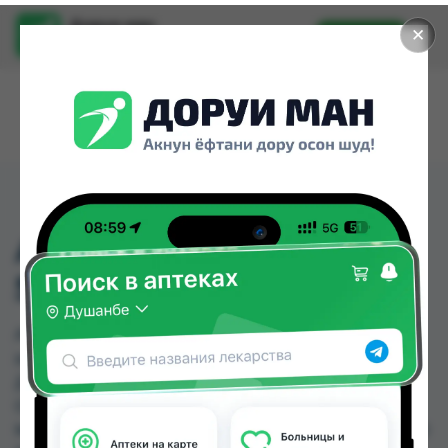
Доруи ман
✕
Установить
Найти лекарства стало еще легче.
АНТИПЕРСПИРАНТ
50МЛ
АНТИПЕРСПИРАНТ 50МЛ можно купить или
заказать в аптеках, Авиценна, Дору Фарм №2,
Дору Фарм №20, Дору Фарм №6, Дорухона
Олмони №1, Дорухона Олмони №2, Дорухонаи
Мадад (Буратино) по цене от 35.00 TJS до 156.00