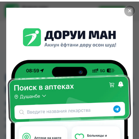
Доруи ман
✕
Установить
Найти лекарства стало еще легче.
BIOTIN 10000 MCG CAPS
№120
BIOTIN 10000 MCG CAPS №120 можно купить или
заказать в аптеках, Нишон №1, Эколайф по цене
от 240.00 TJS до 300.00 TJS в Душанбе и других
городах Таджикистана
Цена: от
240.00 TJS