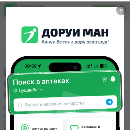
Доруи ман
✕
Установить
Найти лекарства стало еще легче.
ВИТАМИН D3
ОПТИМУМ ТАБ 1000
№60
ВИТАМИН D3 ОПТИМУМ ТАБ 1000 №60 можно
купить или заказать в аптеках, Аптека Нур (Nur),
Аптека ЧДММ Мадад-57, Аслфарм №1, Аслфарм
№2, Аслфарм №3, Аслфарм №4, Аслфарм №6 по