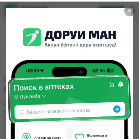
Доруи ман
✕
Установить
Найти лекарства стало еще легче.
АКВА МАРИС НОРМ
СПРЕЙ НАЗАЛЬ 150МЛ
АКВА МАРИС НОРМ СПРЕЙ НАЗАЛЬ 150МЛ
можно купить или заказать в аптеках, Саховати
Истаравшан, ASAPTEKA, Абубакри Карим,
Авиценна, АЗИЗ ВАКО , Алишер-К, Амирӣ по цене
от 44.00 TJS до 81.00 TJS в Душанбе и других