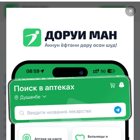
Доруи ман
✕
Установить
Найти лекарства стало еще легче.
ЭССЕНЦИАЛ ФОРТЕ Н
300МГ №100
ЭССЕНЦИАЛ ФОРТЕ Н 300МГ №100 можно
купить или заказать в аптеках, Аптека Нур (Nur),
Арча, Дору Фарм №2, Дору Фарм №20, Дору
Фарм №6, Дору фарм №7, Дорухона Имтиёз по
цене от 90.00 TJS до 505.00 TJS в Душанбе и