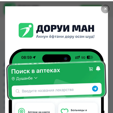
Доруи ман
✕
Установить
Найти лекарства стало еще легче.
АМОКСИТРАВ СУСП
250/5МЛ 1000МЛ
АМОКСИТРАВ СУСП 250/5МЛ 1000МЛ можно
купить или заказать в аптеках, Авиценна,
Аслфарм №2, Нишон №2 по цене от 24.00 TJS до
38.00 TJS в Душанбе и других городах
Таджикистана