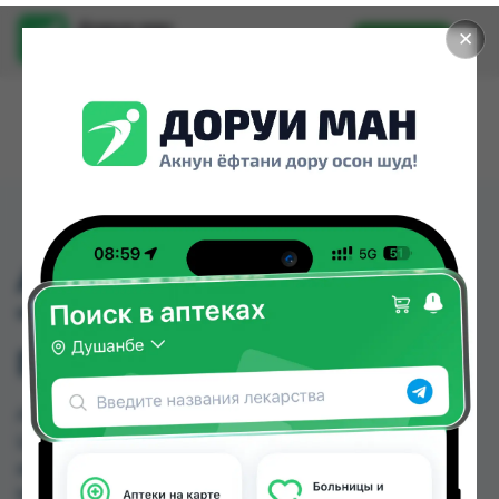
Доруи ман
✕
Установить
Найти лекарства стало еще легче.
АНТИПЕРСПИРАНТ
"ЧЕРНОБЕЛОЕ"
ГЛАДКИЙ ШЁЛК 150МЛ
АНТИПЕРСПИРАНТ "ЧЕРНОБЕЛОЕ" ГЛАДКИЙ
ШЁЛК 150МЛ можно купить или заказать в
аптеках, Дору Фарм №20, Дору Фарм №6,
Мардон, Нишон №2, Нишон №3, Эколайф по