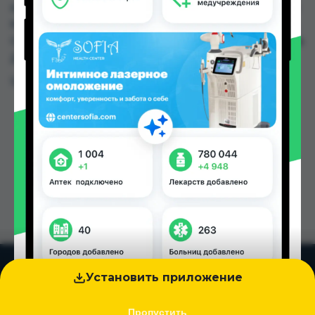
заказать в аптеках, Дору Фарм №20, Дору Фарм
№6, Мардон, Нишон №1, Нишон №2, Нишон №3,
Самсон фарм по цене от 30.00 TJS до 36.00 TJS в
Душанбе и других городах Таджикистана
Цена: от
30.00 TJS
Установить приложение
Пропустить