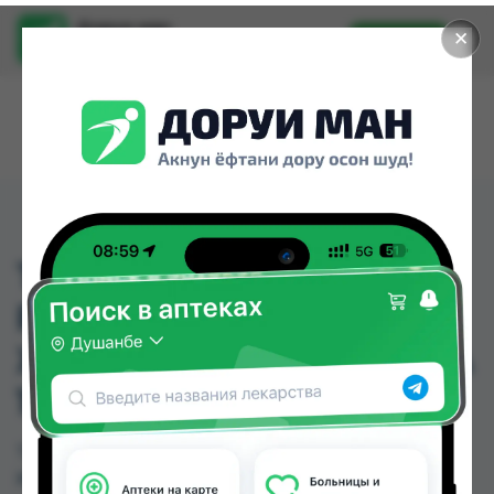
Доруи ман
✕
Установить
Найти лекарства стало еще легче.
TOP ДЕЗОДОРАНТ
PEARL&BEAUTY
ЖЕМЧУЖНАЯ КРАСОТА
150
TOP ДЕЗОДОРАНТ PEARL&BEAUTY
ЖЕМЧУЖНАЯ КРАСОТА 150 можно купить или