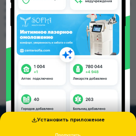
аптеках, Дору Фарм №20, Нишон №1, Нишон №2,
Нишон №3, Релакс №1 по цене от 30.00 TJS до
60.00 TJS в Душанбе и других городах
Таджикистана
Цена: от
30.00 TJS
Установить приложение
Пропустить