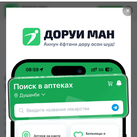
Доруи ман
✕
Установить
Найти лекарства стало еще легче.
АНГИОНОРМ ТАБ
100МГ №70
АНГИОНОРМ ТАБ 100МГ №70 можно купить или
заказать в аптеках, Авиценна, Дору Фарм №2,
Дору фарм №7, Дорухона Бародарон, Нишон
№1, Сабо по цене от 40.00 TJS до 163.00 TJS в
Душанбе и других городах Таджикистана