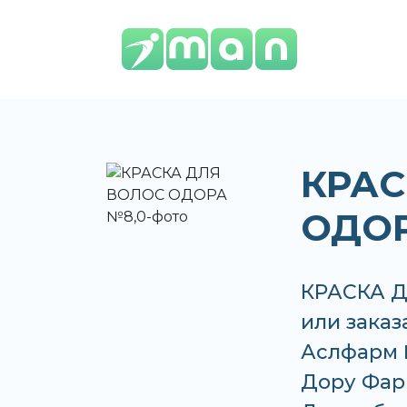
КРАС
ОДОР
КРАСКА Д
или заказа
Аслфарм 
Дору Фарм