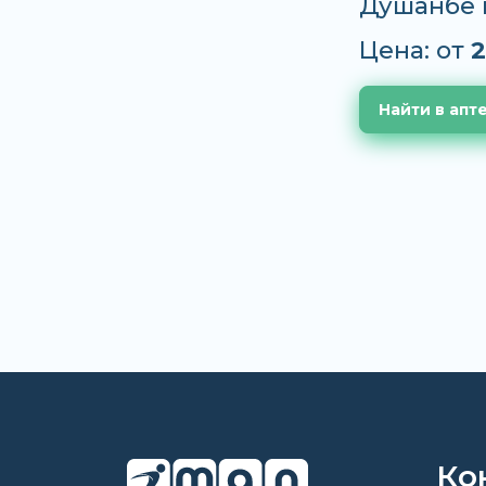
Душанбе 
Цена: от
2
Найти в апт
Ко