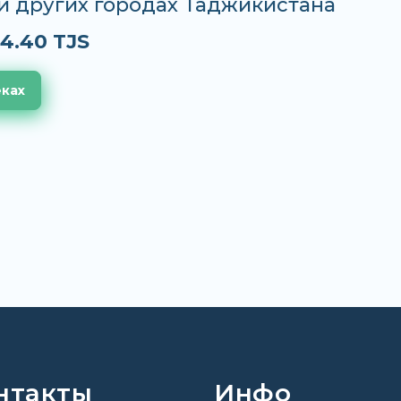
и других городах Таджикистана
4.40 TJS
еках
нтакты
Инфо