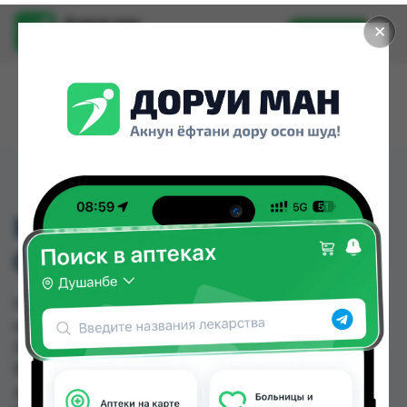
Доруи ман
✕
Установить
Найти лекарства стало еще легче.
КРАСКА ДЛЯ ВОЛОС
ОДОРА №6,25
КРАСКА ДЛЯ ВОЛОС ОДОРА №6,25 можно
купить или заказать в аптеках, Аптека Нур (Nur),
Арча, Аслфарм №3, Аслфарм №6, Ватан №1,
Ватан №2, Дору Фарм №2 по цене от 24.40 TJS
до 40.00 TJS в Душанбе и других городах