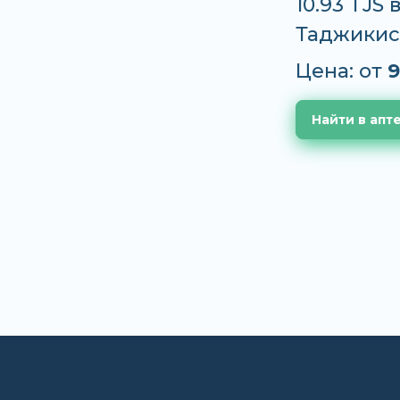
10.93 TJS
Таджикис
Цена: от
9
Найти в апт