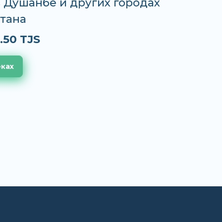
 в Душанбе и других городах
тана
.50 TJS
еках