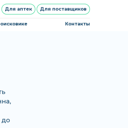
Для аптек
Для поставщиков
поисковике
Контакты
ть
нна,
 до