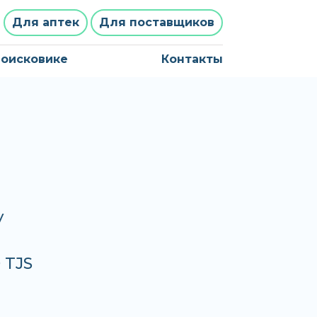
Для аптек
Для поставщиков
поисковике
Контакты
у
 TJS