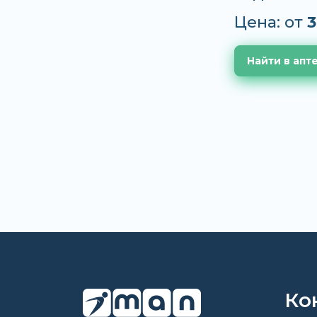
Цена: от
3
Найти в апт
Ко