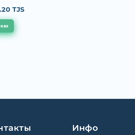
.20 TJS
еках
нтакты
Инфо