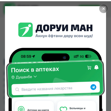
Доруи ман
✕
Установить
Найти лекарства стало еще легче.
БИОФОРАН ПОР 1Г №1
БИОФОРАН ПОР 1Г №1 можно купить или
заказать в аптеках, Авиценна, Аптека + 24/7,
Аптека Алфавит, Дорухона Аптечка-TJ №3,
Дорухона Гулрухсор, Дорухона Инсоф,
Дорухона ИХЛОС по цене от 35.00 TJS до 40.30
TJS в Душанбе и других городах Таджикистана