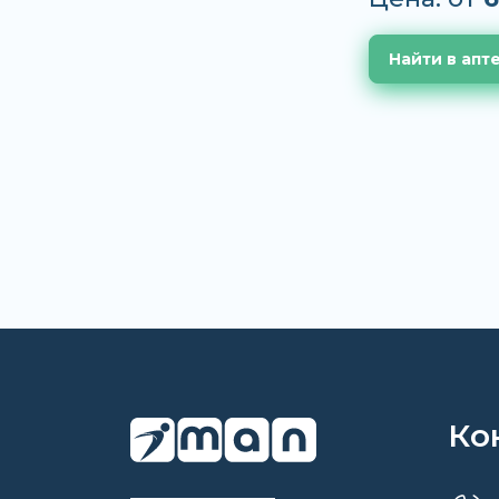
Найти в апт
Ко