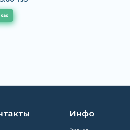
еках
нтакты
Инфо