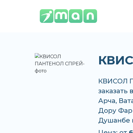
КВИС
КВИСОЛ П
заказать 
Арча, Ват
Дору Фарм
Душанбе 
Цена: от
6