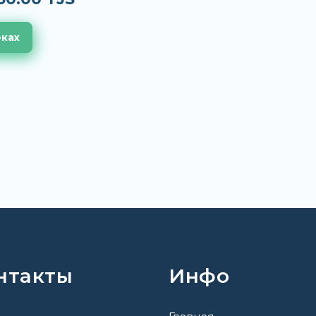
еках
нтакты
Инфо