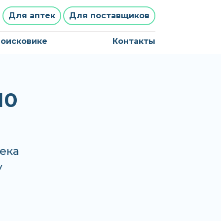
Для аптек
Для поставщиков
поисковике
Контакты
10
тека
у