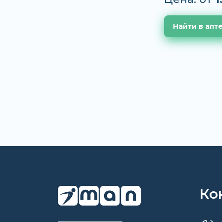
Найти в апт
Ко