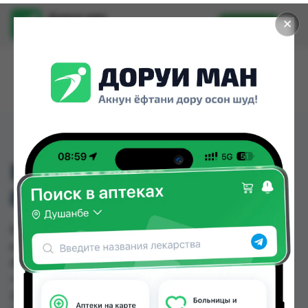
Доруи ман
✕
Установить
Найти лекарства стало еще легче.
БИНТ МЕД. ЭЛАСТ
80X5.0М (С.Р.)
БИНТ МЕД. ЭЛАСТ 80X5.0М (С.Р.) можно купить
или заказать в аптеках, Абубакри Карим,
Авиценна, АЗИЗ ВАКО , Алишер-К, Амирӣ, Аптека
+ 24/7, Аптека Алфавит по цене от 5.00 TJS до
26.00 TJS в Душанбе и других городах