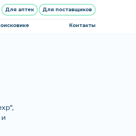
Для аптек
Для поставщиков
поисковике
Контакты
хр",
 и