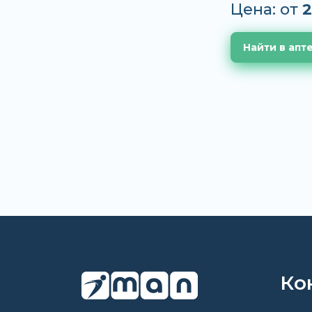
Цена: от
2
Найти в апт
Ко