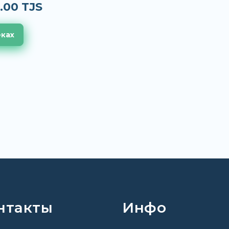
.00 TJS
еках
нтакты
Инфо