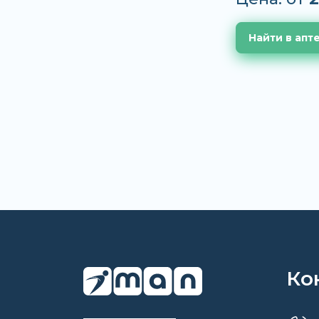
Найти в апт
Ко