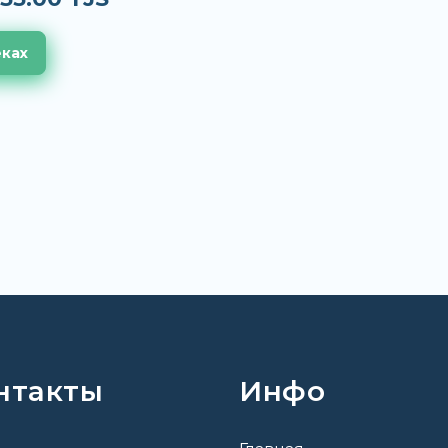
еках
нтакты
Инфо