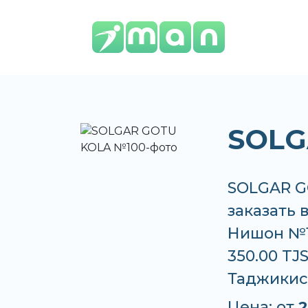
SOLG
SOLGAR G
заказать 
Нишон №1,
350.00 TJ
Таджикис
Цена: от
2