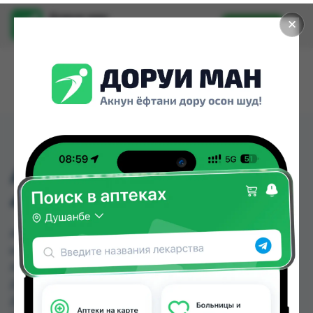
Доруи ман
✕
Установить
Найти лекарства стало еще легче.
АРДУАН Р-Р ФЛ 2МЛ
4МГ №25
АРДУАН Р-Р ФЛ 2МЛ 4МГ №25 можно купить
или заказать в аптеках, Абубакри Карим,
Алишер-К, Асия фарм , Дармон компания,
Дорухона Аптечка-TJ №3, Дорухона Инсоф,
Дусти по цене от 504.00 TJS до 655.50 TJS в