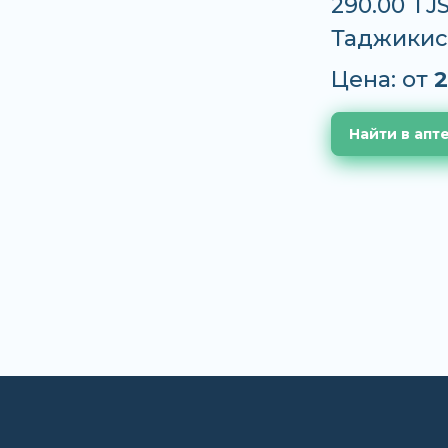
290.00 TJ
Таджикис
Цена: от
2
Найти в апт