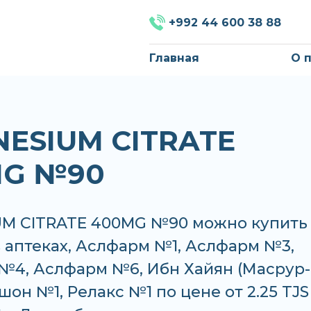
+992 44 600 38 88
Главная
О 
ESIUM CITRATE
MG №90
M CITRATE 400MG №90 можно купить
в аптеках, Аслфарм №1, Аслфарм №3,
№4, Аслфарм №6, Ибн Хайян (Масрур-
шон №1, Релакс №1 по цене от 2.25 TJS