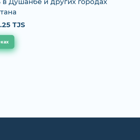
S в Душанбе и других городах
тана
.25 TJS
еках