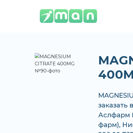
MAGN
400
MAGNESIU
заказать 
Аслфарм 
фарм), Ни