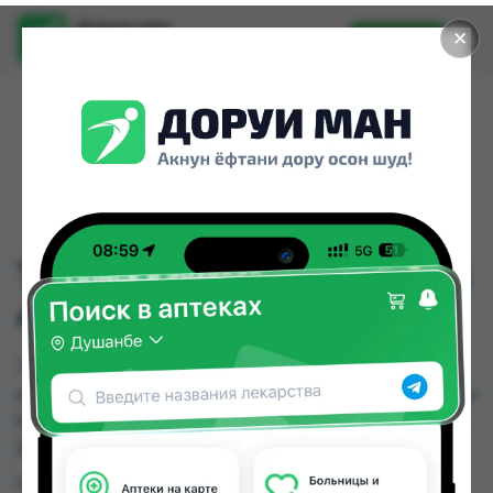
Доруи ман
✕
Установить
Найти лекарства стало еще легче.
TIDE HS WHITE CLOUDS
400 GR X22
TIDE HS WHITE CLOUDS 400 GR X22 можно
купить или заказать в аптеках, Нишон №1, Нишон
№3, Эколайф по цене от 13.00 TJS до 36.00 TJS в
Душанбе и других городах Таджикистана
Цена: от
13.00 TJS