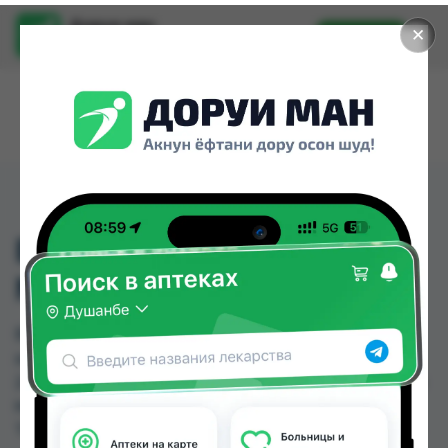
Доруи ман
✕
Установить
Найти лекарства стало еще легче.
ВИНДИНОЛ ФОРТЕ ТБ
№30
ВИНДИНОЛ ФОРТЕ ТБ №30 можно купить или
заказать в аптеках, Авиценна, Амирӣ, Аптека +
24/7, Аптека Алфавит, Аптека Нур (Nur), Аслфарм
№1, Аслфарм №2 по цене от 4.09 TJS до 143.80
TJS в Душанбе и других городах Таджикистана