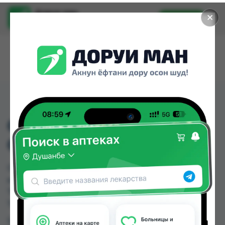
Доруи ман
✕
Установить
Найти лекарства стало еще легче.
СОННИВИТ КИДС
СИРОП 150 МЛ
СОННИВИТ КИДС СИРОП 150 МЛ можно купить
или заказать в аптеках, Нишон №1 по цене от
75.00 TJS в Душанбе и других городах
Таджикистана
Цена: от
75.00 TJS