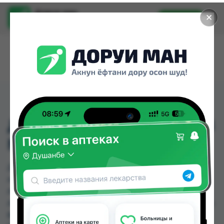
Доруи ман
✕
Установить
Найти лекарства стало еще легче.
ДИКЛОФЕНАК 50МГ СВ
№10
ДИКЛОФЕНАК 50МГ СВ №10 можно купить или
заказать в аптеках, Авиценна, Аптека АХРОМ,
Аптека Нур (Nur), Аптека ЧДММ Мадад-57, Арча,
Аслфарм №1, Аслфарм №3 по цене от 2.10 TJS до
8.00 TJS в Душанбе и других городах