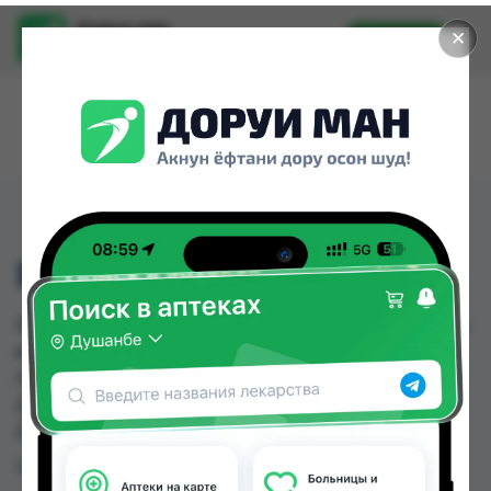
Доруи ман
✕
Установить
Найти лекарства стало еще легче.
БАТФЕРОН АМП №5
БАТФЕРОН АМП №5 можно купить или заказать
в аптеках, Авиценна, Амирӣ, Аптека Нур (Nur),
Арзон Дору, Арча, Дорухона +7, Дорухона
Дерма по цене от 10.00 TJS до 108.00 TJS в
Душанбе и других городах Таджикистана
Цена: от
10.00 TJS