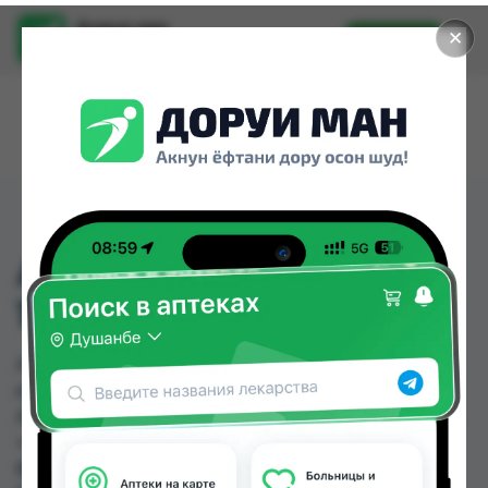
Доруи ман
✕
Установить
Найти лекарства стало еще легче.
АКВАЛОР ФОРТЕ
150МЛ СПРЕЙ
АКВАЛОР ФОРТЕ 150МЛ СПРЕЙ можно купить
или заказать в аптеках, Абубакри Карим,
Авиценна, АЗИЗ ВАКО , Алишер-К, Амирӣ, Аптека
+ 24/7, Аптека Алфавит по цене от 58.00 TJS до
86.00 TJS в Душанбе и других городах