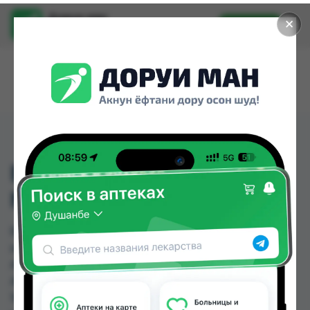
Доруи ман
✕
Установить
Найти лекарства стало еще легче.
БОНЕОСТ 150МГ ТАБ
№1
БОНЕОСТ 150МГ ТАБ №1 можно купить или
заказать в аптеках, Аптека Вита, Аслфарм №1,
Аслфарм №2, Аслфарм №3, Аслфарм №4,
Аслфарм №6, Дорухона Бародарон по цене от
165.00 TJS до 178.20 TJS в Душанбе и других