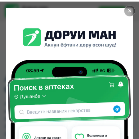
Доруи ман
✕
Установить
Найти лекарства стало еще легче.
АМОКСИКЛАВ 156МГ
СУСП 100МЛ (ОРИГ)
АМОКСИКЛАВ 156МГ СУСП 100МЛ (ОРИГ)
можно купить или заказать в аптеках, Аптека
АХРОМ, Дорухонаи "Гулчехр", Халоват
(dorukhona.tj) по цене от 46.00 TJS до 56.00 TJS в
Душанбе и других городах Таджикистана