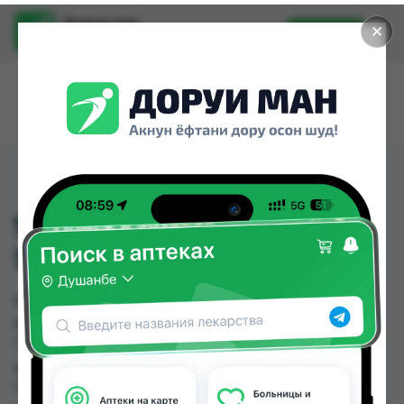
Доруи ман
✕
Установить
Найти лекарства стало еще легче.
911 НАМАЗОЛЬ КРЕМ
100МЛ
911 НАМАЗОЛЬ КРЕМ 100МЛ можно купить или
заказать в аптеках, Аптека Вита, Дорухонаи
"Гулчехр", Мадад фарм134 по цене от 13.75 TJS
до 16.00 TJS в Душанбе и других городах
Таджикистана