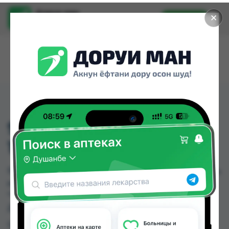
Доруи ман
✕
Установить
Найти лекарства стало еще легче.
911 ХОНДРОИТИНОМ
100МЛ ГЕЛЬ
911 ХОНДРОИТИНОМ 100МЛ ГЕЛЬ можно купить
или заказать в аптеках, Авиценна, Дорухонаи
"Гулчехр" по цене от 15.00 TJS до 18.00 TJS в
Душанбе и других городах Таджикистана
Цена: от
15.00 TJS