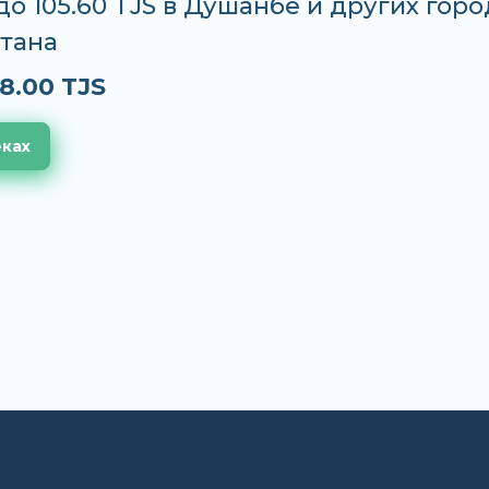
 до 105.60 TJS в Душанбе и других горо
тана
8.00 TJS
еках