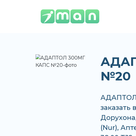
АДАП
№20
АДАПТОЛ 
заказать 
Дорухона,
(Nur), Ап