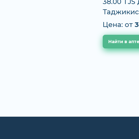
38.00 TJS
Таджикис
Цена: от
3
Найти в апт